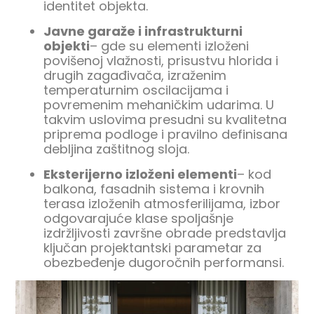
identitet objekta.
Javne garaže i infrastrukturni
objekti
– gde su elementi izloženi
povišenoj vlažnosti, prisustvu hlorida i
drugih zagađivača, izraženim
temperaturnim oscilacijama i
povremenim mehaničkim udarima. U
takvim uslovima presudni su kvalitetna
priprema podloge i pravilno definisana
debljina zaštitnog sloja.
Eksterijerno izloženi elementi
– kod
balkona, fasadnih sistema i krovnih
terasa izloženih atmosferilijama, izbor
odgovarajuće klase spoljašnje
izdržljivosti završne obrade predstavlja
ključan projektantski parametar za
obezbeđenje dugoročnih performansi.