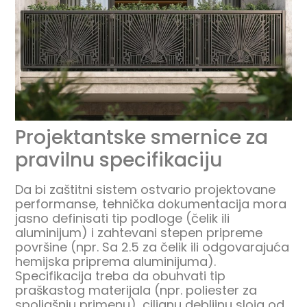
Projektantske smernice za
pravilnu specifikaciju
Da bi zaštitni sistem ostvario projektovane
performanse, tehnička dokumentacija mora
jasno definisati tip podloge (čelik ili
aluminijum) i zahtevani stepen pripreme
površine (npr. Sa 2.5 za čelik ili odgovarajuća
hemijska priprema aluminijuma).
Specifikacija treba da obuhvati tip
praškastog materijala (npr. poliester za
spoljašnju primenu), ciljanu debljinu sloja od