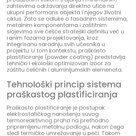
zahtevima održavanja direktno utiče na
ukupni performans objekta i njegov životni
ciklus. Zato se odluke o fasadnim sistemima,
metalnim komponentama i zaštitnim
slojevima sve češće strateški definišu već u
ranim fazama projektovanja, kroz
integrisanu saradnju svih učesnika u
projektu. U tom kontekstu, praškasto
plastificiranje (powder coating) predstavlja
tehnički i ekološki optimizovan izbor za
zaštitu čeličnih i aluminijumskih elemenata.
Tehnološki princip sistema
praškastog plastificiranja
Praškasto plastificiranje je postupak
elektrostatičkog nanošenja suvog
termoreaktivnog praha na prethodno
pripremljenu metalnu podlogu, nakon čega
sledi termičko umrežavanje u peći. Tokom