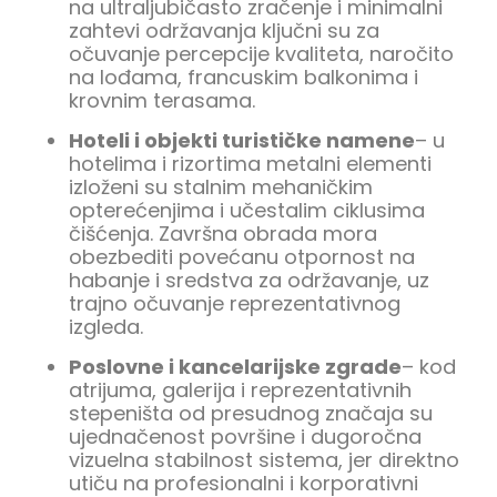
na ultraljubičasto zračenje i minimalni
zahtevi održavanja ključni su za
očuvanje percepcije kvaliteta, naročito
na lođama, francuskim balkonima i
krovnim terasama.
Hoteli i objekti turističke namene
– u
hotelima i rizortima metalni elementi
izloženi su stalnim mehaničkim
opterećenjima i učestalim ciklusima
čišćenja. Završna obrada mora
obezbediti povećanu otpornost na
habanje i sredstva za održavanje, uz
trajno očuvanje reprezentativnog
izgleda.
Poslovne i kancelarijske zgrade
– kod
atrijuma, galerija i reprezentativnih
stepeništa od presudnog značaja su
ujednačenost površine i dugoročna
vizuelna stabilnost sistema, jer direktno
utiču na profesionalni i korporativni