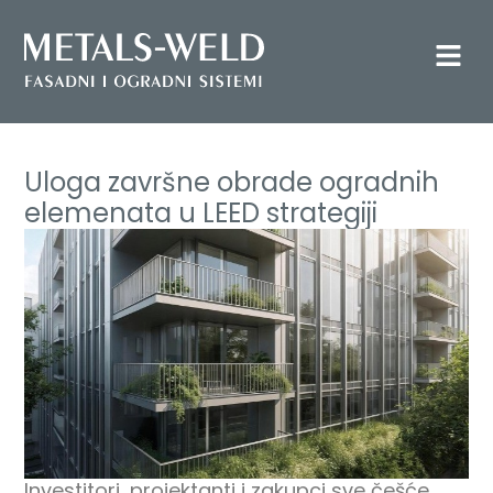
Uloga završne obrade ogradnih
elemenata u LEED strategiji
Investitori, projektanti i zakupci sve češće