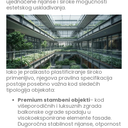
ujednačene nijanse i široke mogućnosti
estetskog usklađivanja.
Iako je praškasto plastificiranje široko
primenljivo, njegova pravilna specifikacija
postaje posebno važna kod sledećih
tipologija objekata:
Premium stambeni objekti
– kod
višeporodičnih i luksuznih zgrada
balkonske ograde spadaju u
visokoeksponirane elemente fasade.
Dugoročna stabilnost nijanse, otpornost