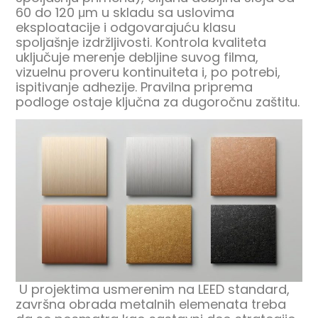
60 do 120 μm u skladu sa uslovima
eksploatacije i odgovarajuću klasu
spoljašnje izdržljivosti. Kontrola kvaliteta
uključuje merenje debljine suvog filma,
vizuelnu proveru kontinuiteta i, po potrebi,
ispitivanje adhezije. Pravilna priprema
podloge ostaje ključna za dugoročnu zaštitu.
U projektima usmerenim na LEED standard,
završna obrada metalnih elemenata treba