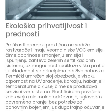
Ekološka prihvatljivost i
prednosti
Praškasti premazi praktično ne sadrže
rastvarače i imaju veoma niske VOC emisije,
čime doprinose smanjenju emisija i
ispunjenju zahteva zelenih sertifikacionih
sistema, uz mogućnost reciklaže viška praha
i usklađenost sa principima održive nabavke.
Termički umrežen sloj obezbeđuje visoku
otpornost na UV zračenje, koroziju, habanje i
temperaturne cikluse, čime se produžava
servisni vek sistema. Plastificirane površine
zahtevaju minimalno održavanje, uglavnom
povremeno pranje, bez potrebe za
ponovnim bojenjem, uz dugotrajno očuvanje