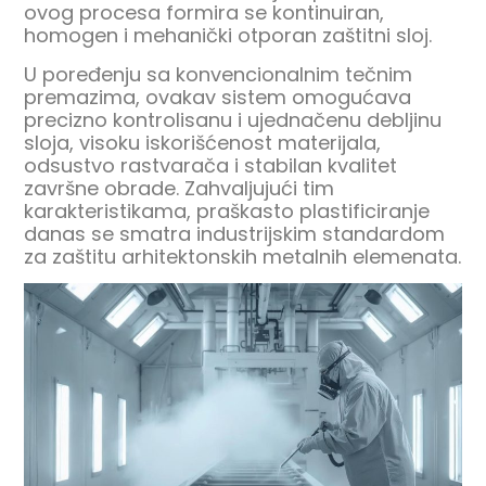
ovog procesa formira se kontinuiran,
homogen i mehanički otporan zaštitni sloj.
U poređenju sa konvencionalnim tečnim
premazima, ovakav sistem omogućava
precizno kontrolisanu i ujednačenu debljinu
sloja, visoku iskorišćenost materijala,
odsustvo rastvarača i stabilan kvalitet
završne obrade. Zahvaljujući tim
karakteristikama, praškasto plastificiranje
danas se smatra industrijskim standardom
za zaštitu arhitektonskih metalnih elemenata.