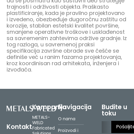
da se posmatra kao sastavni deo strategije
trajnosti i održivosti objekta. Praškasto
plastificiranje, kada je pravilno projektovano
i izvedeno, obezbeđuje dugoročnu zaštitu od
korozije, stabilan estetski kvalitet površine,
smanjene operativne troškove i usklađenost
sa savremenim zahtevima održive gradnje. Iz
tog razloga, u savremenoj praksi
specifikacija završne obrade sve češće se
definiše već u ranim fazama projektovanja,
kroz koordinisan rad arhitekata, inženjera i
izvođača.
Kompanija
Navigacija
Budite u
toku
METALS-
O nama
WELD
Please le
Kontakt
Fabricated
Proizvodi i
Solutions