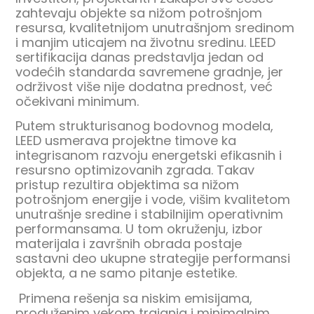
zahtevaju objekte sa nižom potrošnjom
resursa, kvalitetnijom unutrašnjom sredinom
i manjim uticajem na životnu sredinu. LEED
sertifikacija danas predstavlja jedan od
vodećih standarda savremene gradnje, jer
održivost više nije dodatna prednost, već
očekivani minimum.
Putem strukturisanog bodovnog modela,
LEED usmerava projektne timove ka
integrisanom razvoju energetski efikasnih i
resursno optimizovanih zgrada. Takav
pristup rezultira objektima sa nižom
potrošnjom energije i vode, višim kvalitetom
unutrašnje sredine i stabilnijim operativnim
performansama. U tom okruženju, izbor
materijala i završnih obrada postaje
sastavni deo ukupne strategije performansi
objekta, a ne samo pitanje estetike.
Primena rešenja sa niskim emisijama,
produženim vekom trajanja i minimalnim