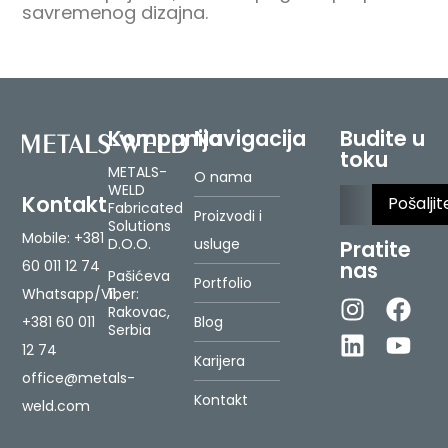
savremenog dizajna.
Kompanija
Navigacija
Budite u
toku
METALS-
O nama
WELD
Please le
Kontakt
Fabricated
Proizvodi i
Solutions
Mobile:
+381
D.O.O.
usluge
Pratite
60 011 12 74
nas
Pašićeva
Portfolio
Whatsapp/Viber:
11,
Rakovac,
+381 60 011
Blog
Serbia
12 74
Karijera
office@metals-
Kontakt
weld.com