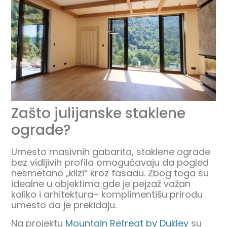
Zašto julijanske staklene
ograde?
Umesto masivnih gabarita, staklene ograde
bez vidljivih profila omogućavaju da pogled
nesmetano „klizi“ kroz fasadu. Zbog toga su
idealne u objektima gde je pejzaž važan
koliko i arhitektura
–
komplimentišu prirodu
umesto da je prekidaju.
Na projektu
Mountain Retreat by Dukley
su