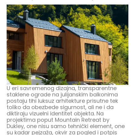
U eri savremenog dizajna, transparentne
staklene ograde na julijanskim balkonima
postaju tihi luksuz arhitekture prisutne tek
toliko da obezbede sigurnost, ali ne i da
diktiraju vizuelni identitet objekta. Na
projektima poput Mountain Retreat by
Dukley, one nisu samo tehnički element, one
su kadar pejzaža, okvir za pogled i potpis