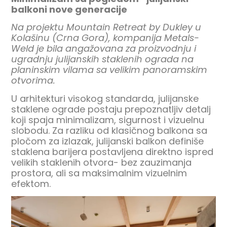
balkoni nove generacije
Na projektu Mountain Retreat by Dukley u
Kolašinu (Crna Gora), kompanija Metals-
Weld je bila angažovana za proizvodnju i
ugradnju julijanskih staklenih ograda na
planinskim vilama sa velikim panoramskim
otvorima.
U arhitekturi visokog standarda,
julijanske
staklene ograde
postaju prepoznatljiv detalj
koji spaja minimalizam, sigurnost i vizuelnu
slobodu. Za razliku od klasičnog balkona sa
pločom za izlazak, julijanski balkon definiše
staklena barijera postavljena direktno ispred
velikih staklenih otvora- bez zauzimanja
prostora, ali sa maksimalnim vizuelnim
efektom.