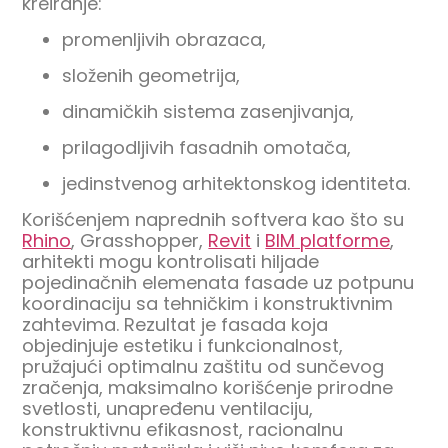
kreiranje:
promenljivih obrazaca,
složenih geometrija,
dinamičkih sistema zasenjivanja,
prilagodljivih fasadnih omotača,
jedinstvenog arhitektonskog identiteta.
Korišćenjem naprednih softvera kao što su
Rhino
, Grasshopper,
Revit
i
BIM platforme
,
arhitekti mogu kontrolisati hiljade
pojedinačnih elemenata fasade uz potpunu
koordinaciju sa tehničkim i konstruktivnim
zahtevima. Rezultat je fasada koja
objedinjuje estetiku i funkcionalnost,
pružajući optimalnu zaštitu od sunčevog
zračenja, maksimalno korišćenje prirodne
svetlosti, unapređenu ventilaciju,
konstruktivnu efikasnost, racionalnu