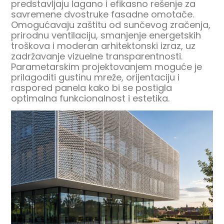
predstavljaju lagano i efikasno rešenje za
savremene dvostruke fasadne omotače.
Omogućavaju zaštitu od sunčevog zračenja,
prirodnu ventilaciju, smanjenje energetskih
troškova i moderan arhitektonski izraz, uz
zadržavanje vizuelne transparentnosti.
Parametarskim projektovanjem moguće je
prilagoditi gustinu mreže, orijentaciju i
raspored panela kako bi se postigla
optimalna funkcionalnost i estetika.