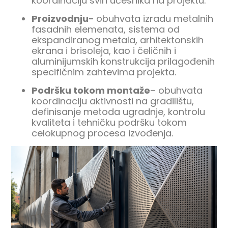
koordinaciju svih učesnika na projektu.
Proizvodnju-
obuhvata izradu metalnih
fasadnih elemenata, sistema od
ekspandiranog metala, arhitektonskih
ekrana i brisoleja, kao i čeličnih i
aluminijumskih konstrukcija prilagođenih
specifičnim zahtevima projekta.
Podršku tokom montaže
– obuhvata
koordinaciju aktivnosti na gradilištu,
definisanje metoda ugradnje, kontrolu
kvaliteta i tehničku podršku tokom
celokupnog procesa izvođenja.