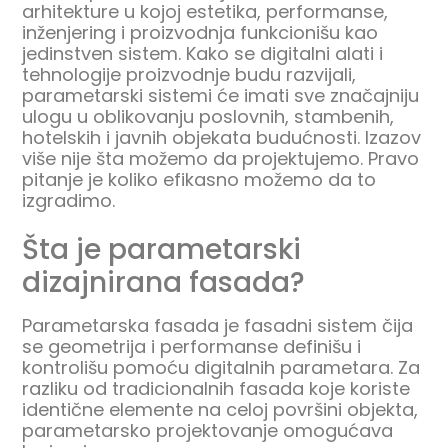
arhitekture u kojoj estetika, performanse,
inženjering i proizvodnja funkcionišu kao
jedinstven sistem. Kako se digitalni alati i
tehnologije proizvodnje budu razvijali,
parametarski sistemi će imati sve značajniju
ulogu u oblikovanju poslovnih, stambenih,
hotelskih i javnih objekata budućnosti. Izazov
više nije šta možemo da projektujemo. Pravo
pitanje je koliko efikasno možemo da to
izgradimo.
Šta je parametarski
dizajnirana fasada?
Parametarska fasada je fasadni sistem čija
se geometrija i performanse definišu i
kontrolišu pomoću digitalnih parametara. Za
razliku od tradicionalnih fasada koje koriste
identične elemente na celoj površini objekta,
parametarsko projektovanje omogućava