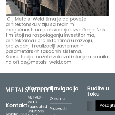
Cilj Metals-Weld tima je da poveže
arhitektonsku viziju sa realnim
mogućnostima proizvodnje i izvođenja. Naš
tim stoji na raspolaganju investitorima,
arhitektama i projektantima u razvoju,
proizvodnji i realizaciji savremenih
parametarskih fasadnih sistema.
Konsultacije možete zakazati slanjem emaila
na office@metals-weld.com.
Kompanija
Navigacija
Budite u
toku
METALS-
O nama
Please le
WELD
Kontakt
Fabricated
Proizvodi i
Solutions
Mobile:
+381