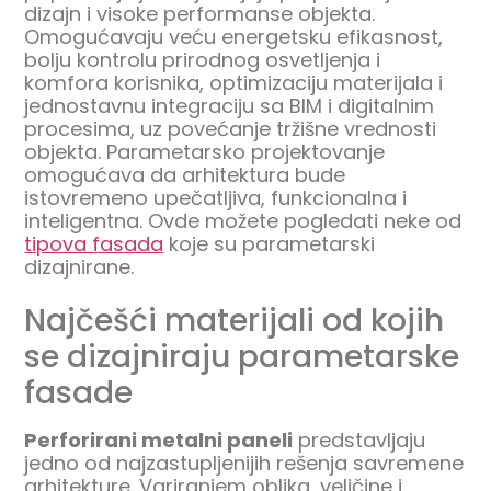
dizajn i visoke performanse objekta.
Omogućavaju veću energetsku efikasnost,
bolju kontrolu prirodnog osvetljenja i
komfora korisnika, optimizaciju materijala i
jednostavnu integraciju sa BIM i digitalnim
procesima, uz povećanje tržišne vrednosti
objekta. Parametarsko projektovanje
omogućava da arhitektura bude
istovremeno upečatljiva, funkcionalna i
inteligentna. Ovde možete pogledati neke od
tipova fasada
koje su parametarski
dizajnirane.
Najčešći materijali od kojih
se dizajniraju parametarske
fasade
Perforirani metalni paneli
predstavljaju
jedno od najzastupljenijih rešenja savremene
arhitekture. Variranjem oblika, veličine i