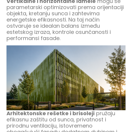
Vertikalne i horizontalne lamele
mogu se
parametarski optimizovati prema orijentaciji
objekta, kretanju sunca i zahtevima
energetske efikasnosti. Na taj način
ostvaruje se idealan balans između
estetskog izraza, kontrole osunčanosti i
performansi fasade.
Arhitektonske rešetke i brisoleji
pružaju
efikasnu zaštitu od sunca, privatnost i
prirodnu ventilaciju, istovremeno
obogaćujući fasadu dodatnom dubinom i