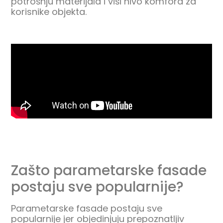
potrošnju materijala i viši nivo komfora za
korisnike objekta.
Zašto parametarske fasade
postaju sve popularnije?
Parametarske fasade postaju sve
popularnije jer objedinjuju prepoznatljiv