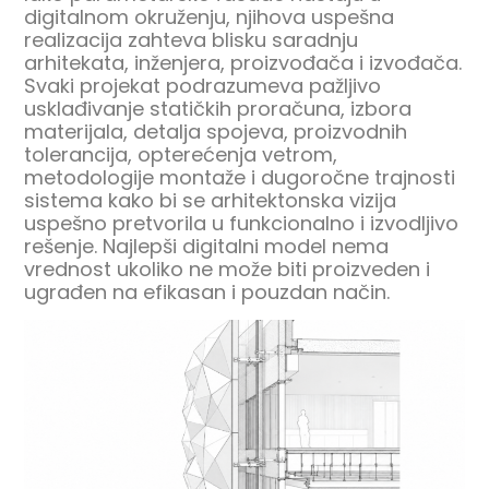
digitalnom okruženju, njihova uspešna
realizacija zahteva blisku saradnju
arhitekata, inženjera, proizvođača i izvođača.
Svaki projekat podrazumeva pažljivo
usklađivanje statičkih proračuna, izbora
materijala, detalja spojeva, proizvodnih
tolerancija, opterećenja vetrom,
metodologije montaže i dugoročne trajnosti
sistema kako bi se arhitektonska vizija
uspešno pretvorila u funkcionalno i izvodljivo
rešenje. Najlepši digitalni model nema
vrednost ukoliko ne može biti proizveden i
ugrađen na efikasan i pouzdan način.