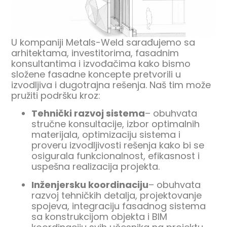
U kompaniji Metals-Weld sarađujemo sa
arhitektama, investitorima, fasadnim
konsultantima i izvođačima kako bismo
složene fasadne koncepte pretvorili u
izvodljiva i dugotrajna rešenja. Naš tim može
pružiti podršku kroz:
Tehnički razvoj sistema
– obuhvata
stručne konsultacije, izbor optimalnih
materijala, optimizaciju sistema i
proveru izvodljivosti rešenja kako bi se
osigurala funkcionalnost, efikasnost i
uspešna realizacija projekta.
Inženjersku koordinaciju
– obuhvata
razvoj tehničkih detalja, projektovanje
spojeva, integraciju fasadnog sistema
sa konstrukcijom objekta i BIM